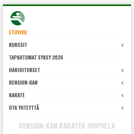
Skip
to
navigation
Skip
ETUSIVU
to
KURSSIT
content
TAPAHTUMAT SYKSY 2026
HARJOITUKSET
RENSHIN-KAN
KARATE
OTA YHTEYTTÄ
RENSHIN-KAN KARATEN HUIPULLA