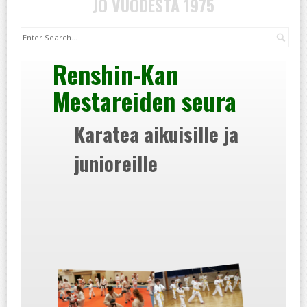
JO VUODESTA 1975
Hak
Renshin-Kan
Mestareiden seura
Karatea aikuisille ja
junioreille