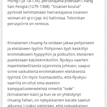
Hsing-i ja Tai Chi), perustajana pidetään Chang
San-Fengiä (1279-1368). "Sisäiset koulut"
pyrkivät kehittämään harrastajassa sisäisen
voiman eli qi:n (jap. ki) hallintaa. Tekniikan
peruspiirre on rentous.
Kiinalainen chuang-fa voidaan jakaa pohjoiseen
ja eteläiseen tyyliin. Pohjoinen tyyli keskittyi
enimmäkseen hyppyihin ja potkuihin, eteläinen
puolestaan käsitekniikoihin. Ryukyu-saarten
maantieteellisestä sijainnista johtuen, saapui
sinne vaikutteita enimmäkseen eteläisestä
tyylistä. On myös huomautettu, että Ryukyu-
saarilla on ollut oma aseeton
kamppailumenetelmä nimeltä "tode"
(kiinalainen käsi) ja kun se on yhdistynyt
chuang-fahan, on nykyaikainen karate saanut
alkunsa. Lisäksi väitetään, että nykyaikaisen