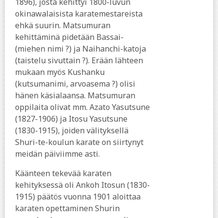
1896), josta kehittyi 1800-luvun
okinawalaisista karatemestareista
ehkä suurin. Matsumuran
kehittäminä pidetään Bassai-
(miehen nimi ?) ja Naihanchi-katoja
(taistelu sivuttain ?). Erään lähteen
mukaan myös Kushanku
(kutsumanimi, arvoasema ?) olisi
hänen käsialaansa. Matsumuran
oppilaita olivat mm. Azato Yasutsune
(1827-1906) ja Itosu Yasutsune
(1830-1915), joiden välityksellä
Shuri-te-koulun karate on siirtynyt
meidän päiviimme asti.
Käänteen tekevää karaten
kehityksessä oli Ankoh Itosun (1830-
1915) päätös vuonna 1901 aloittaa
karaten opettaminen Shurin