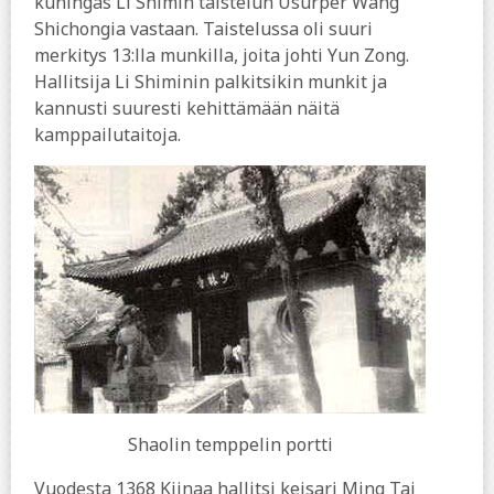
kuningas Li Shimin taistelun Usurper Wang
Shichongia vastaan. Taistelussa oli suuri
merkitys 13:lla munkilla, joita johti Yun Zong.
Hallitsija Li Shiminin palkitsikin munkit ja
kannusti suuresti kehittämään näitä
kamppailutaitoja.
Shaolin temppelin portti
Vuodesta 1368 Kiinaa hallitsi keisari Ming Tai