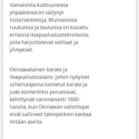
itämaisista kulttuureista
ylipäätänsä on säilynyt
historiantietoja. Muinaisissa
ruukuissa ja tauluissa on kuvattu
erilaisia itsepuolustustekniikoita,
joita harjoittelevat sotilaat ja
ylimykset.
Okinawalainen karate ja
itsepuolustustaito, johon nykyiset
urheilulajeina tunnetut karate ja
judo esimerkiksi perustuvat,
kehittyivät varsinaisesti 1600-
luvulla, kun Okinawan valloittajat
eivät sallineet talonpoikien kantaa
mitään aseita.