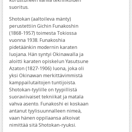
korustuneen vahva tekniikoiden
suoritus.
Shotokan (aaltoileva mänty)
perustettiin Gichin Funakoshin
(1868-1957) toimesta Tokiossa
vuonna 1938. Funakoshia
pidetäänkin modernin karaten
luojana. Hän syntyi Okinawalla ja
aloitti karaten opiskelun Yasutsune
Azaton (1827-1906) luona, joka oli
yksi Okinawan merkittävimmistä
kamppailutaitojen tuntijoista.
Shotokan-tyylille on tyypillistä
suoraviivaiset tekniikat ja matala
vahva asento. Funakoshi ei koskaan
antanut tyylisuunnalleen nimeä,
vaan hänen oppilaansa alkoivat
nimittää sitä Shotokan-ryuksi.