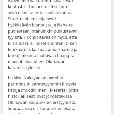
vahvimmin vaikutteita "sisäisestä
koulusta". Tomari-te oli sekoitus
sekä ulkoista- että sisäistäkoulua.
Shuri-te oli ensisijaisesti
hyökkäävän luonteista ja Naha-te
puolestaan jotakuinkin puolustavan
tyylistä. Huomioitavaa on myös, että
kiinalaiset, erilaiset eläinten (tiikeri,
lohikäärme, karhu, apina, käärme ja
kurki) liikkeitä matkivat chuang-fa -
muodot eivät olleet Okinawan
karatessa yleisiä.
Lisäksi, Nakayan on jaotellut
perinteisiin karatetyyleihin liittyviä
katoja (muodollinen liikesarja), jotka
historiallisesti ovat johdettavissa
Okinawan kaupunkien eri tyyleistä.
Seuraavassa eri kaupunkien osalta