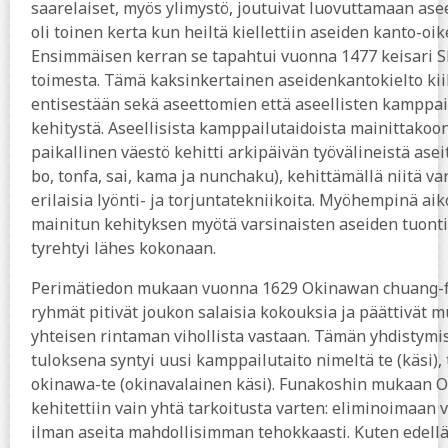
saarelaiset, myös ylimystö, joutuivat luovuttamaan as
oli toinen kerta kun heiltä kiellettiin aseiden kanto-oik
Ensimmäisen kerran se tapahtui vuonna 1477 keisari 
toimesta. Tämä kaksinkertainen aseidenkantokielto kii
entisestään sekä aseettomien että aseellisten kamppai
kehitystä. Aseellisista kamppailutaidoista mainittakoon
paikallinen väestö kehitti arkipäivän työvälineistä asei
bo, tonfa, sai, kama ja nunchaku), kehittämällä niitä va
erilaisia lyönti- ja torjuntatekniikoita. Myöhempinä aik
mainitun kehityksen myötä varsinaisten aseiden tuonti 
tyrehtyi lähes kokonaan.
Perimätiedon mukaan vuonna 1629 Okinawan chuang-fa
ryhmät pitivät joukon salaisia kokouksia ja päättivät 
yhteisen rintaman vihollista vastaan. Tämän yhdistymi
tuloksena syntyi uusi kamppailutaito nimeltä te (käsi), 
okinawa-te (okinavalainen käsi). Funakoshin mukaan 
kehitettiin vain yhtä tarkoitusta varten: eliminoimaan 
ilman aseita mahdollisimman tehokkaasti. Kuten edell