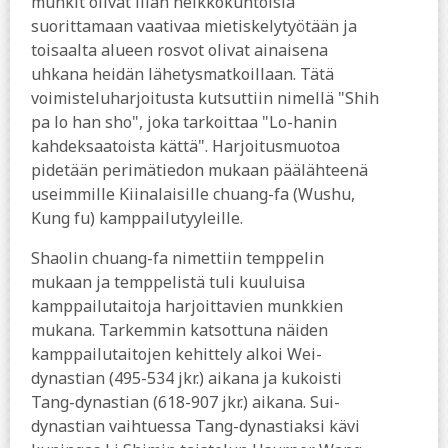
munkit olivat liian heikkokuntoisia
suorittamaan vaativaa mietiskelytyötään ja
toisaalta alueen rosvot olivat ainaisena
uhkana heidän lähetysmatkoillaan. Tätä
voimisteluharjoitusta kutsuttiin nimellä "Shih
pa lo han sho", joka tarkoittaa "Lo-hanin
kahdeksaatoista kättä". Harjoitusmuotoa
pidetään perimätiedon mukaan päälähteenä
useimmille Kiinalaisille chuang-fa (Wushu,
Kung fu) kamppailutyyleille.
Shaolin chuang-fa nimettiin temppelin
mukaan ja temppelistä tuli kuuluisa
kamppailutaitoja harjoittavien munkkien
mukana. Tarkemmin katsottuna näiden
kamppailutaitojen kehittely alkoi Wei-
dynastian (495-534 jkr.) aikana ja kukoisti
Tang-dynastian (618-907 jkr.) aikana. Sui-
dynastian vaihtuessa Tang-dynastiaksi kävi