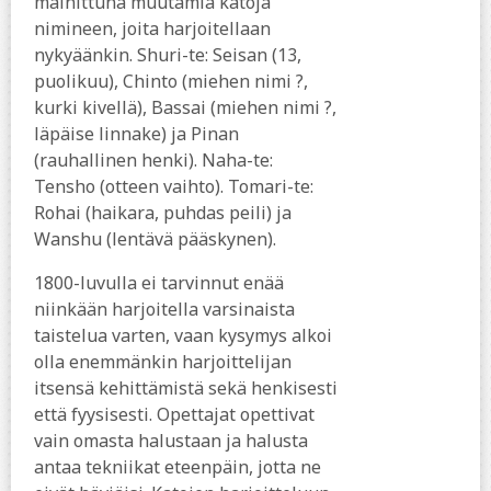
mainittuna muutamia katoja
nimineen, joita harjoitellaan
nykyäänkin. Shuri-te: Seisan (13,
puolikuu), Chinto (miehen nimi ?,
kurki kivellä), Bassai (miehen nimi ?,
läpäise linnake) ja Pinan
(rauhallinen henki). Naha-te:
Tensho (otteen vaihto). Tomari-te:
Rohai (haikara, puhdas peili) ja
Wanshu (lentävä pääskynen).
1800-luvulla ei tarvinnut enää
niinkään harjoitella varsinaista
taistelua varten, vaan kysymys alkoi
olla enemmänkin harjoittelijan
itsensä kehittämistä sekä henkisesti
että fyysisesti. Opettajat opettivat
vain omasta halustaan ja halusta
antaa tekniikat eteenpäin, jotta ne