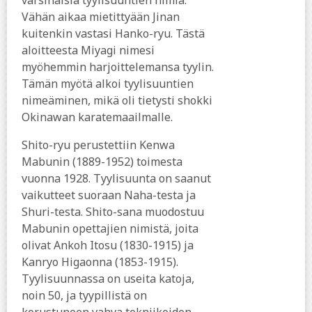
varsinaisia tyylisuuntien nimiä.
Vähän aikaa mietittyään Jinan
kuitenkin vastasi Hanko-ryu. Tästä
aloitteesta Miyagi nimesi
myöhemmin harjoittelemansa tyylin.
Tämän myötä alkoi tyylisuuntien
nimeäminen, mikä oli tietysti shokki
Okinawan karatemaailmalle.
Shito-ryu perustettiin Kenwa
Mabunin (1889-1952) toimesta
vuonna 1928. Tyylisuunta on saanut
vaikutteet suoraan Naha-testa ja
Shuri-testa. Shito-sana muodostuu
Mabunin opettajien nimistä, joita
olivat Ankoh Itosu (1830-1915) ja
Kanryo Higaonna (1853-1915).
Tyylisuunnassa on useita katoja,
noin 50, ja tyypillistä on