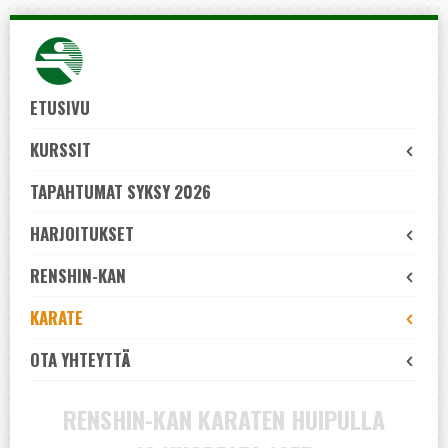
Skip
to
navigation
Skip
ETUSIVU
to
KURSSIT
content
TAPAHTUMAT SYKSY 2026
HARJOITUKSET
RENSHIN-KAN
KARATE
OTA YHTEYTTÄ
RENSHIN-KAN KARATEN HUIPULLA