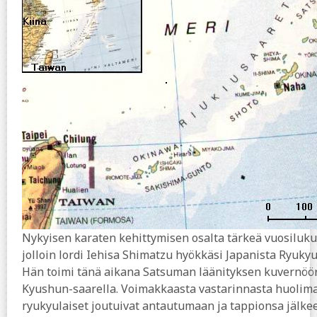
Nykyisen karaten kehittymisen osalta tärkeä vuosiluku
jolloin lordi Iehisa Shimatzu hyökkäsi Japanista Ryukyu-
Hän toimi tänä aikana Satsuman läänityksen kuvernöö
Kyushun-saarella. Voimakkaasta vastarinnasta huolima
ryukyulaiset joutuivat antautumaan ja tappionsa jälke