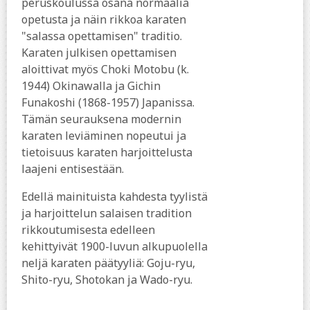
peruskoulussa osana normaalia
opetusta ja näin rikkoa karaten
"salassa opettamisen" traditio.
Karaten julkisen opettamisen
aloittivat myös Choki Motobu (k.
1944) Okinawalla ja Gichin
Funakoshi (1868-1957) Japanissa.
Tämän seurauksena modernin
karaten leviäminen nopeutui ja
tietoisuus karaten harjoittelusta
laajeni entisestään.
Edellä mainituista kahdesta tyylistä
ja harjoittelun salaisen tradition
rikkoutumisesta edelleen
kehittyivät 1900-luvun alkupuolella
neljä karaten päätyyliä: Goju-ryu,
Shito-ryu, Shotokan ja Wado-ryu.