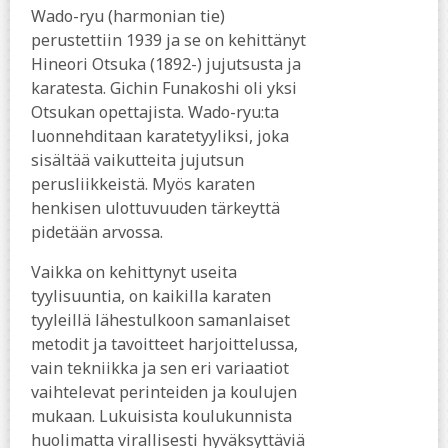
Wado-ryu (harmonian tie)
perustettiin 1939 ja se on kehittänyt
Hineori Otsuka (1892-) jujutsusta ja
karatesta. Gichin Funakoshi oli yksi
Otsukan opettajista. Wado-ryu:ta
luonnehditaan karatetyyliksi, joka
sisältää vaikutteita jujutsun
perusliikkeistä. Myös karaten
henkisen ulottuvuuden tärkeyttä
pidetään arvossa.
Vaikka on kehittynyt useita
tyylisuuntia, on kaikilla karaten
tyyleillä lähestulkoon samanlaiset
metodit ja tavoitteet harjoittelussa,
vain tekniikka ja sen eri variaatiot
vaihtelevat perinteiden ja koulujen
mukaan. Lukuisista koulukunnista
huolimatta virallisesti hyväksyttäviä