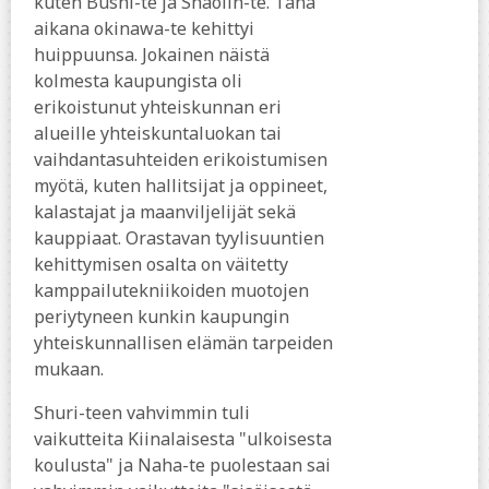
kuten Bushi-te ja Shaolin-te. Tänä
aikana okinawa-te kehittyi
huippuunsa. Jokainen näistä
kolmesta kaupungista oli
erikoistunut yhteiskunnan eri
alueille yhteiskuntaluokan tai
vaihdantasuhteiden erikoistumisen
myötä, kuten hallitsijat ja oppineet,
kalastajat ja maanviljelijät sekä
kauppiaat. Orastavan tyylisuuntien
kehittymisen osalta on väitetty
kamppailutekniikoiden muotojen
periytyneen kunkin kaupungin
yhteiskunnallisen elämän tarpeiden
mukaan.
Shuri-teen vahvimmin tuli
vaikutteita Kiinalaisesta "ulkoisesta
koulusta" ja Naha-te puolestaan sai