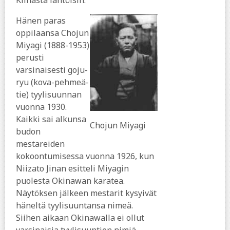
Kiinasta lähtöisin.
Hänen paras
oppilaansa Chojun
Miyagi (1888-1953)
perusti
varsinaisesti goju-
ryu (kova-pehmeä-
tie) tyylisuunnan
vuonna 1930.
Kaikki sai alkunsa
Chojun Miyagi
budon
mestareiden
kokoontumisessa vuonna 1926, kun
Niizato Jinan esitteli Miyagin
puolesta Okinawan karatea.
Näytöksen jälkeen mestarit kysyivät
häneltä tyylisuuntansa nimeä.
Siihen aikaan Okinawalla ei ollut