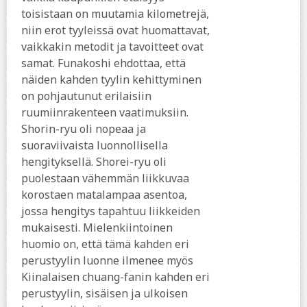
toisistaan on muutamia kilometrejä,
niin erot tyyleissä ovat huomattavat,
vaikkakin metodit ja tavoitteet ovat
samat. Funakoshi ehdottaa, että
näiden kahden tyylin kehittyminen
on pohjautunut erilaisiin
ruumiinrakenteen vaatimuksiin.
Shorin-ryu oli nopeaa ja
suoraviivaista luonnollisella
hengityksellä. Shorei-ryu oli
puolestaan vähemmän liikkuvaa
korostaen matalampaa asentoa,
jossa hengitys tapahtuu liikkeiden
mukaisesti. Mielenkiintoinen
huomio on, että tämä kahden eri
perustyylin luonne ilmenee myös
Kiinalaisen chuang-fanin kahden eri
perustyylin, sisäisen ja ulkoisen