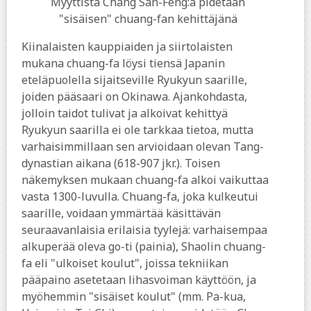
Myyttistä Chang San-Feng:ä pidetään
"sisäisen" chuang-fan kehittäjänä
Kiinalaisten kauppiaiden ja siirtolaisten
mukana chuang-fa löysi tiensä Japanin
eteläpuolella sijaitseville Ryukyun saarille,
joiden pääsaari on Okinawa. Ajankohdasta,
jolloin taidot tulivat ja alkoivat kehittyä
Ryukyun saarilla ei ole tarkkaa tietoa, mutta
varhaisimmillaan sen arvioidaan olevan Tang-
dynastian aikana (618-907 jkr.). Toisen
näkemyksen mukaan chuang-fa alkoi vaikuttaa
vasta 1300-luvulla. Chuang-fa, joka kulkeutui
saarille, voidaan ymmärtää käsittävän
seuraavanlaisia erilaisia tyylejä: varhaisempaa
alkuperää oleva go-ti (painia), Shaolin chuang-
fa eli "ulkoiset koulut", joissa tekniikan
pääpaino asetetaan lihasvoiman käyttöön, ja
myöhemmin "sisäiset koulut" (mm. Pa-kua,