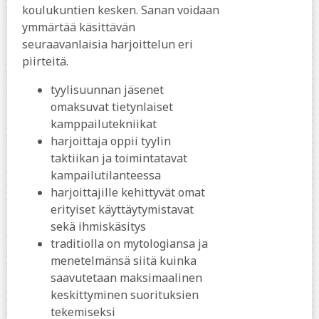
koulukuntien kesken. Sanan voidaan
ymmärtää käsittävän
seuraavanlaisia harjoittelun eri
piirteitä.
tyylisuunnan jäsenet
omaksuvat tietynlaiset
kamppailutekniikat
harjoittaja oppii tyylin
taktiikan ja toimintatavat
kampailutilanteessa
harjoittajille kehittyvät omat
erityiset käyttäytymistavat
sekä ihmiskäsitys
traditiolla on mytologiansa ja
menetelmänsä siitä kuinka
saavutetaan maksimaalinen
keskittyminen suorituksien
tekemiseksi