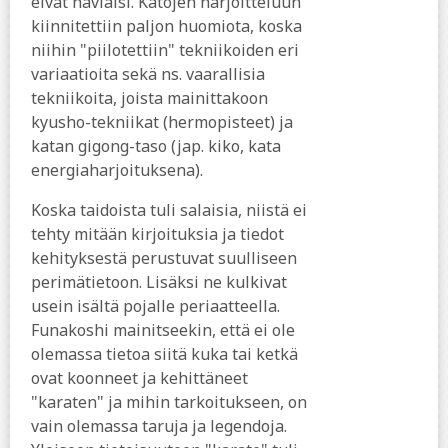
eivät häviäisi. Katojen harjoitteluun
kiinnitettiin paljon huomiota, koska
niihin "piilotettiin" tekniikoiden eri
variaatioita sekä ns. vaarallisia
tekniikoita, joista mainittakoon
kyusho-tekniikat (hermopisteet) ja
katan gigong-taso (jap. kiko, kata
energiaharjoituksena).
Koska taidoista tuli salaisia, niistä ei
tehty mitään kirjoituksia ja tiedot
kehityksestä perustuvat suulliseen
perimätietoon. Lisäksi ne kulkivat
usein isältä pojalle periaatteella.
Funakoshi mainitseekin, että ei ole
olemassa tietoa siitä kuka tai ketkä
ovat koonneet ja kehittäneet
"karaten" ja mihin tarkoitukseen, on
vain olemassa taruja ja legendoja.