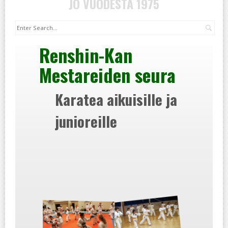
JO VUODESTA 1975
Hak
Renshin-Kan
Mestareiden seura
Karatea aikuisille ja
junioreille