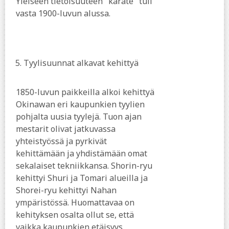
Yleiseen tietoisuuteen "karate" tuli
vasta 1900-luvun alussa.
5.
Tyylisuunnat alkavat kehittyä
1850-luvun paikkeilla alkoi kehittyä
Okinawan eri kaupunkien tyylien
pohjalta uusia tyylejä. Tuon ajan
mestarit olivat jatkuvassa
yhteistyössä ja pyrkivät
kehittämään ja yhdistämään omat
sekalaiset tekniikkansa. Shorin-ryu
kehittyi Shuri ja Tomari alueilla ja
Shorei-ryu kehittyi Nahan
ympäristössä. Huomattavaa on
kehityksen osalta ollut se, että
vaikka kaupunkien etäisyys