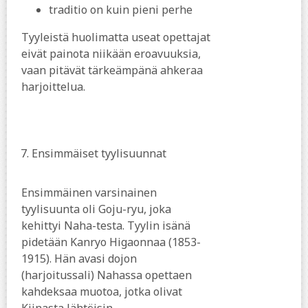
traditio on kuin pieni perhe
Tyyleistä huolimatta useat opettajat
eivät painota niikään eroavuuksia,
vaan pitävät tärkeämpänä ahkeraa
harjoittelua.
7.
Ensimmäiset tyylisuunnat
Ensimmäinen varsinainen
tyylisuunta oli Goju-ryu, joka
kehittyi Naha-testa. Tyylin isänä
pidetään Kanryo Higaonnaa (1853-
1915). Hän avasi dojon
(harjoitussali) Nahassa opettaen
kahdeksaa muotoa, jotka olivat