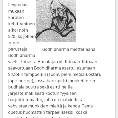
Legendan
mukaan
karaten
kehittyminen
alkoi noin
520 jkr, jolloin
zenin
perustaja,
Bodhidharma mietteliäänä
Bodhidharma
vaelsi Intiasta Himalajan yli Kiinaan. Kiinaan
saavuttuaan Bodhidharma asettui asumaan
Shaolin temppeliin (suom. pieni metsäluostari,
jap. shorinji), jossa hän opetti munkeille zen-
budhalaisuutta sekä esitti heille
järjestelmällisesti kootun fyysisen
harjoittelumallin, jolla oli mahdollista
vahvistaa munkkien mieltä ja kehoa. Tämä
opetus huomattiin tarpeelliseksi, koska