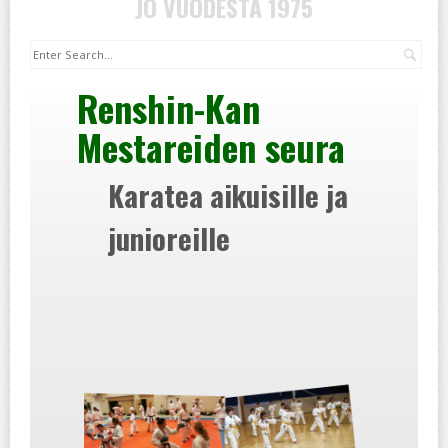
JO VUODESTA 1975
Hak
Renshin-Kan
Mestareiden seura
Karatea aikuisille ja
junioreille