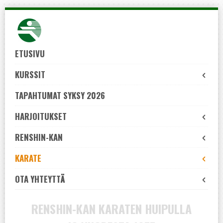
Skip
to
navigation
Skip
ETUSIVU
to
KURSSIT
content
TAPAHTUMAT SYKSY 2026
HARJOITUKSET
RENSHIN-KAN
KARATE
OTA YHTEYTTÄ
RENSHIN-KAN KARATEN HUIPULLA